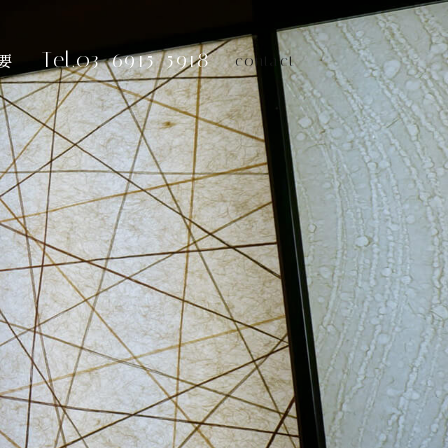
Tel.03-6915-5918
要
contact